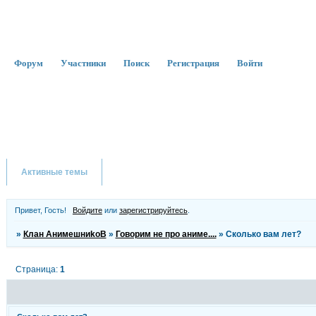
Форум
Участники
Поиск
Регистрация
Войти
Активные темы
Привет, Гость!
Войдите
или
зарегистрируйтесь
.
»
Клан АнимешниkоВ
»
Говорим не про аниме....
»
Сколько вам лет?
Страница:
1