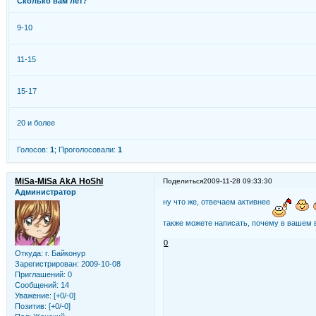
Сколько вам лет?
9-10
11-15
15-17
20 и более
Голосов:
1
;
Проголосовали:
1
MiSa-MiSa AkA HoShI
Поделиться
2009-11-28 09:33:30
Администратор
ну что же, отвечаем активнее
также можете написать, почему в вашем 
0
Откуда:
г. Байконур
Зарегистрирован
: 2009-10-08
Приглашений:
0
Сообщений:
14
Уважение:
[+0/-0]
Позитив:
[+0/-0]