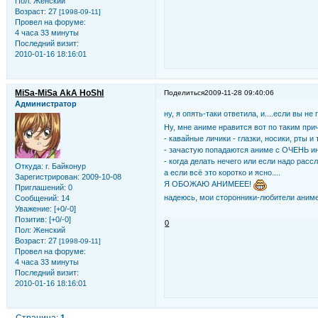
Пол:
Женский
Возраст:
27
[1998-09-11]
Провел на форуме:
4 часа 33 минуты
Последний визит:
2010-01-16 18:16:01
MiSa-MiSa AkA HoShI
Поделиться
2009-11-28 09:40:06
Администратор
ну, я опять-таки ответила, и....если вы 
Ну, мне аниме нравится вот по таким при
- кавайные личики - глазки, носики, рты и т
- зачастую попадаются аниме с ОЧЕНЬ 
- когда делать нечего или если надо рас
Откуда:
г. Байконур
а если всё это коротко и ясно....
Зарегистрирован
: 2009-10-08
Я ОБОЖАЮ АНИМЕЕЕ!
Приглашений:
0
надеюсь, мои сторонники-любители аниме
Сообщений:
14
Уважение:
[+0/-0]
Позитив:
[+0/-0]
0
Пол:
Женский
Возраст:
27
[1998-09-11]
Провел на форуме:
4 часа 33 минуты
Последний визит:
2010-01-16 18:16:01
Страница:
1