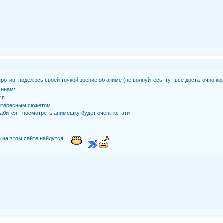
не против, поделюсь своей точкой зрение об аниме (не волнуйтесь, тут всё достаточно к
чинам:
.п.
интересным сюжетом
слабится - посмотреть анимешку будет очень кстати
 на этом сайте найдутся...