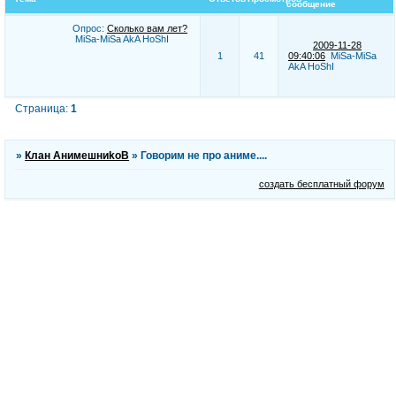
сообщение
Опрос:
Сколько вам лет?
MiSa-MiSa AkA HoShI
2009-11-28
1
41
09:40:06
MiSa-MiSa
AkA HoShI
Страница:
1
»
Клан АнимешниkоВ
»
Говорим не про аниме....
создать бесплатный форум