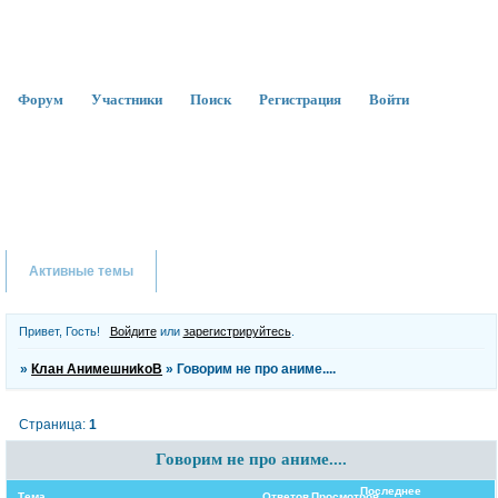
Форум
Участники
Поиск
Регистрация
Войти
Активные темы
Привет, Гость!
Войдите
или
зарегистрируйтесь
.
»
Клан АнимешниkоВ
»
Говорим не про аниме....
Страница:
1
Говорим не про аниме....
Последнее
Тема
Ответов
Просмотров