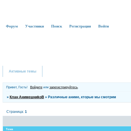
Форум
Участники
Поиск
Регистрация
Войти
Активные темы
Привет, Гость!
Войдите
или
зарегистрируйтесь
.
»
Клан АнимешниkоВ
»
Различные аниме, кторые мы смотрим
Страница:
1
Тема