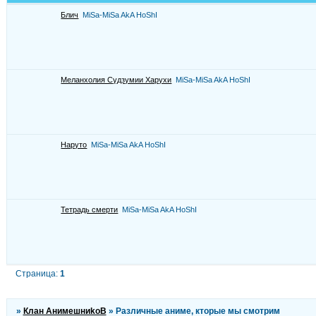
Блич
MiSa-MiSa AkA HoShI
Меланхолия Судзумии Харухи
MiSa-MiSa AkA HoShI
Наруто
MiSa-MiSa AkA HoShI
Тетрадь смерти
MiSa-MiSa AkA HoShI
Страница:
1
»
Клан АнимешниkоВ
»
Различные аниме, кторые мы смотрим