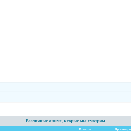
Различные аниме, кторые мы смотрим
Ответов
Просмотро