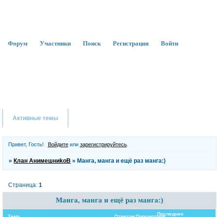
Форум
Участники
Поиск
Регистрация
Войти
Активные темы
Привет, Гость!
Войдите
или
зарегистрируйтесь
.
»
Клан АнимешниkоВ
»
Манга, манга и ещё раз манга:)
Страница:
1
Манга, манга и ещё раз манга:)
Последнее
Тема
Ответов
Просмотров