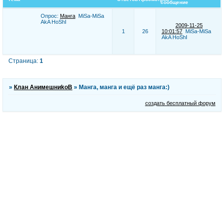
сообщение
Опрос:
Манга
MiSa-MiSa
AkA HoShI
2009-11-25
1
26
10:01:57
MiSa-MiSa
AkA HoShI
Страница:
1
»
Клан АнимешниkоВ
»
Манга, манга и ещё раз манга:)
создать бесплатный форум